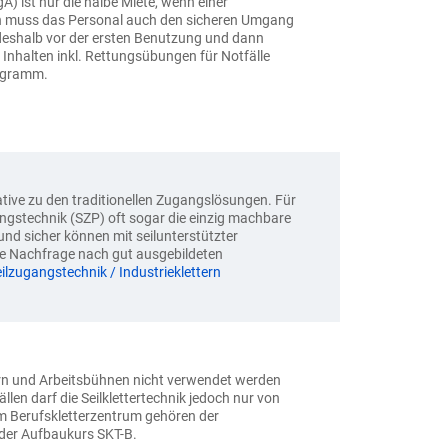
 ist nur die halbe Miete, wenn einer
ch muss das Personal auch den sicheren Umgang
deshalb vor der ersten Benutzung und dann
Inhalten inkl. Rettungsübungen für Notfälle
rogramm.
native zu den traditionellen Zugangslösungen. Für
ungstechnik (SZP) oft sogar die einzig machbare
und sicher können mit seilunterstützter
ie Nachfrage nach gut ausgebildeten
ilzugangstechnik / Industrieklettern
ern und Arbeitsbühnen nicht verwendet werden
en darf die Seilklettertechnik jedoch nur von
m Berufskletterzentrum gehören der
der Aufbaukurs SKT-B.