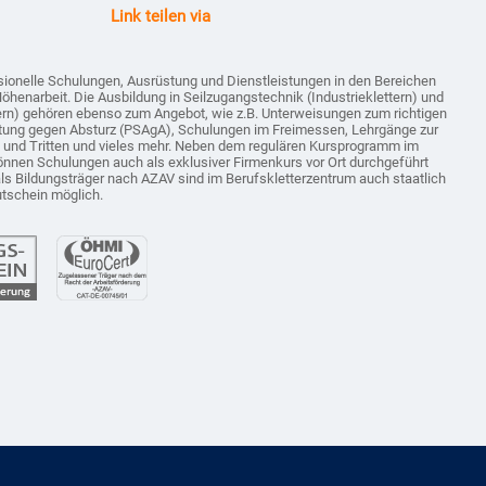
Link teilen via
sionelle Schulungen, Ausrüstung und Dienstleistungen in den Bereichen
Höhenarbeit. Die Ausbildung in Seilzugangstechnik (Industrieklettern) und
tern) gehören ebenso zum Angebot, wie z.B. Unterweisungen zum richtigen
tung gegen Absturz (PSAgA), Schulungen im Freimessen, Lehrgänge zur
n und Tritten und vieles mehr. Neben dem regulären Kursprogramm im
önnen Schulungen auch als exklusiver Firmenkurs vor Ort durchgeführt
als Bildungsträger nach AZAV sind im Berufskletterzentrum auch staatlich
utschein möglich.