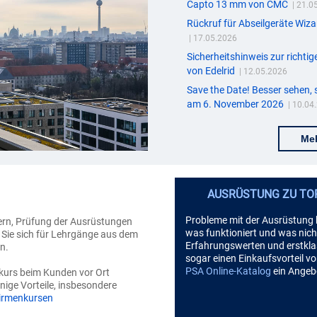
Capto 13 mm von CMC
| 21.0
Rückruf für Abseilgeräte Wiz
| 17.05.2026
Sicherheitshinweis zur richt
von Edelrid
| 12.05.2026
Save the Date! Besser sehen, 
am 6. November 2026
| 10.04
Me
AUSRÜSTUNG ZU TO
Probleme mit der Ausrüstung 
ern, Prüfung der Ausrüstungen
was funktioniert und was nicht
Sie sich für Lehrgänge aus dem
Erfahrungswerten und erstkl
n.
sogar einen Einkaufsvorteil von
PSA Online-Katalog
ein Angebo
nkurs beim Kunden vor Ort
inige Vorteile, insbesondere
irmenkursen