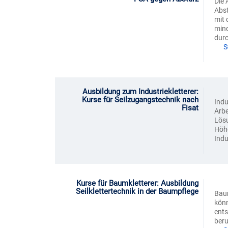
Die 
Abst
mit 
mind
durc
S
Ausbildung zum Industriekletterer:
Kurse für Seilzugangstechnik nach
Indu
Fisat
Arbe
Lösu
Höhe
Indu
Kurse für Baumkletterer: Ausbildung
Seilklettertechnik in der Baumpflege
Baum
könn
ents
beru