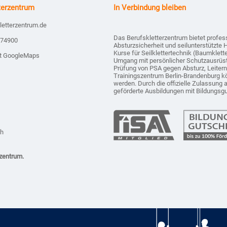
terzentrum
In Verbindung bleiben
letterzentrum.de
Das Berufskletterzentrum bietet profes
874900
Absturzsicherheit und seilunterstützte 
Kurse für Seilklettertechnik (Baumklet
it GoogleMaps
Umgang mit persönlicher Schutzausrüs
Prüfung von PSA gegen Absturz, Leiter
Trainingszentrum Berlin-Brandenburg k
werden. Durch die offizielle Zulassung 
geförderte Ausbildungen mit Bildungsg
ch
zentrum.