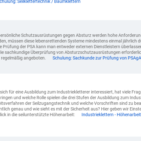
chulung: Seilklettertechnik / Baumklettern
ersönliche Schutzausrüstungen gegen Absturz werden hohe Anforderunge
en, müssen diese lebensrettenden Systeme mindestens einmal jährlich d
e Prüfung der PSA kann man entweder externen Dienstleistern überlassen,
die sachkundige Überprüfung von Absturzschutzausrüstungen erforder
 regelmäßig angeboten.
Schulung: Sachkunde zur Prüfung von PSAg
sich für eine Ausbildung zum Industriekletterer interessiert, hat viele
ringen und welche Rolle spielen die drei Stufen der Ausbildung zum Indust
itsverfahren der Seilzugangstechnik und welche Vorschriften sind zu bea
ntlich genau und wie sieht es mit der Sicherheit aus? Hier geben wir Eins
lick in die seilunterstützte Höhenarbeit:
Industrieklettern - Höhenarbeit