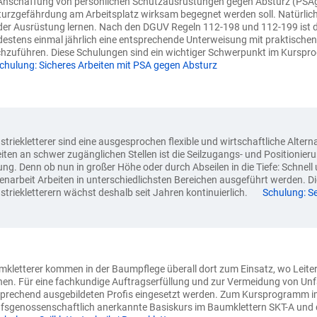
Anschaffung von persönlichen Schutzausrüstungen gegen Absturz (PSAgA)
urzgefährdung am Arbeitsplatz wirksam begegnet werden soll. Natürli
der Ausrüstung lernen. Nach den DGUV Regeln 112-198 und 112-199 ist 
estens einmal jährlich eine entsprechende Unterweisung mit praktischen 
hzuführen. Diese Schulungen sind ein wichtiger Schwerpunkt im Kursp
chulung: Sicheres Arbeiten mit PSA gegen Absturz
striekletterer sind eine ausgesprochen flexible und wirtschaftliche Alter
iten an schwer zugänglichen Stellen ist die Seilzugangs- und Positionier
ng. Denn ob nun in großer Höhe oder durch Abseilen in die Tiefe: Schnell 
narbeit Arbeiten in unterschiedlichsten Bereichen ausgeführt werden. D
striekletterern wächst deshalb seit Jahren kontinuierlich.
Schulung: Se
kletterer kommen in der Baumpflege überall dort zum Einsatz, wo Leit
en. Für eine fachkundige Auftragserfüllung und zur Vermeidung von Unfäll
prechend ausgebildeten Profis eingesetzt werden. Zum Kursprogramm i
fsgenossenschaftlich anerkannte Basiskurs im Baumklettern SKT-A und 