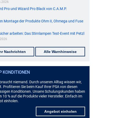
5.2026
ard Pro und Wizard Pro Black von C.A.M.P.
igen Montage der Produkte Ohm II, Ohmega und Fuse
sicher arbeiten: Das Stirnlampen Test-Event mit Petzl
.2026
hr Nachrichten
Alle Warnhinweise
P KONDITIONEN
braucht niemand. Durch unseren Alltag wissen wir,
. Profitieren Sie beim Kauf Ihrer PSA von diesen
assigen Konditionen. Unsere Schulungskunden haben
 10 % auf die Produkte vieler Hersteller. Einfach im
t einholen.
Angebot einholen