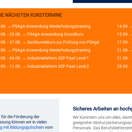
IE NÄCHSTEN KURSTERMINE
.08. → PSAgA-Anwendung Wiederholungstraining
14.09. 
.08. - 25.08. → PSAgA-Anwendung Grundkurs
15.09. →
.08. - 27.08. → Sachkundekurs zur Prüfung von PSAgA
17.09. 
.08. → PSAgA-Anwendung Wiederholungstraining
21.09. 
08. - 04.09. → Industrieklettern SZP Fisat Level 1
21.09. -
09. - 11.09. → Industrieklettern SZP Fisat Level 2
28.09. 
Sicheres Arbeiten an hoch
 für die Förderung der
Wir kümmern uns um alles, damit 
ssung können wir in vielen
geeigneter Absturzsicherungssy
g mit Bildungsgutschein
vom
Personals. Das Berufskletterze