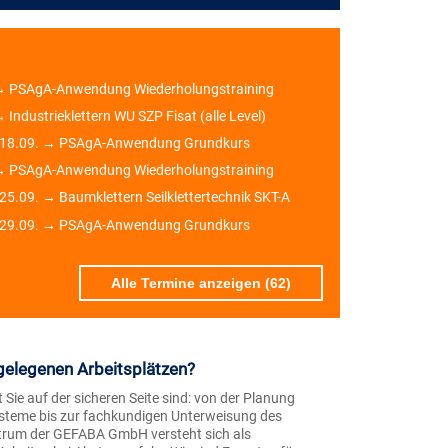
→ PSAgA-Anwendung Wiederholungstraining
 Industrieklettern WU SZP Fisat (alle Level)
- 18.09. → PSAgA-Anwendung Grundkurs
→ PSAgA-Anwendung Wiederholungstraining
 25.09. → Baumklettern Seilklettertechnik SKT-A
- 29.09. → PSAgA-Anwendung Grundkurs
Alle Termine anzeigen (62)
gelegenen Arbeitsplätzen?
Sie auf der sicheren Seite sind: von der Planung
steme bis zur fachkundigen Unterweisung des
ntrum der GEFABA GmbH versteht sich als