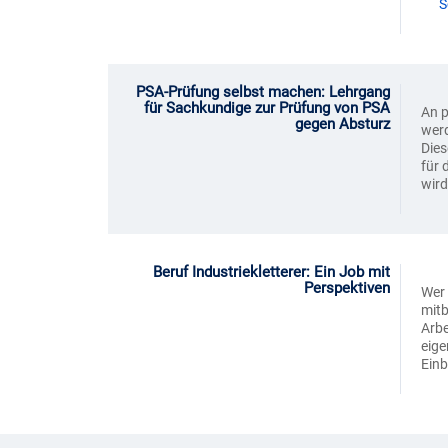
S
PSA-Prüfung selbst machen: Lehrgang
für Sachkundige zur Prüfung von PSA
An p
gegen Absturz
werd
Dies
für 
wird
Beruf Industriekletterer: Ein Job mit
Perspektiven
Wer 
mitb
Arbe
eige
Einb