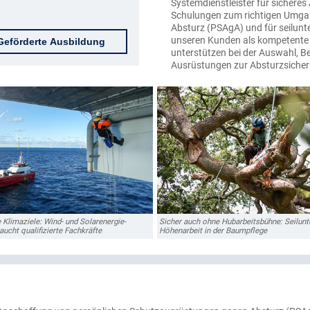
Systemdienstleister für sicheres 
Schulungen zum richtigen Umga
Absturz (PSAgA) und für seilunt
unseren Kunden als kompetente B
Geförderte Ausbildung
unterstützen bei der Auswahl, 
Ausrüstungen zur Absturzsicher
 Klimaziele: Wind- und Solarenergie-
Sicher auch ohne Hubarbeitsbühne: Seilunt
ucht qualifizierte Fachkräfte
Höhenarbeit in der Baumpflege