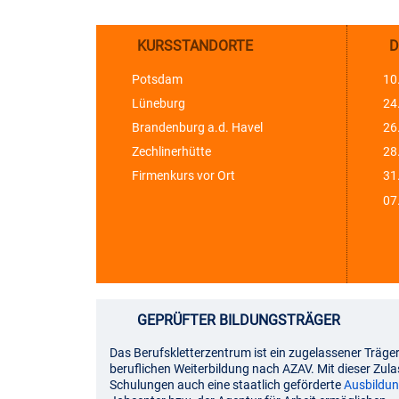
KURSSTANDORTE
D
Potsdam
10
Lüneburg
24
Brandenburg a.d. Havel
26
Zechlinerhütte
28
Firmenkurs vor Ort
31.
07.
GEPRÜFTER BILDUNGSTRÄGER
Das Berufskletterzentrum ist ein zugelassener Träger
beruflichen Weiterbildung nach AZAV. Mit dieser Zula
Schulungen auch eine staatlich geförderte
Ausbildun