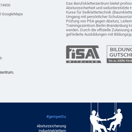
Das Berufskletterzentrum bietet profes
874900
Absturzsicherheit und seilunterstützte 
Kurse für Seilklettertechnik (Baumklet
it GoogleMaps
Umgang mit persönlicher Schutzausrüs
Prüfung von PSA gegen Absturz, Leiter
Trainingszentrum Berlin-Brandenburg k
werden. Durch die offizielle Zulassung 
geförderte Ausbildungen mit Bildungsg
ch
zentrum.
#gernperDu
Absturzsicherung
Industrieklettern