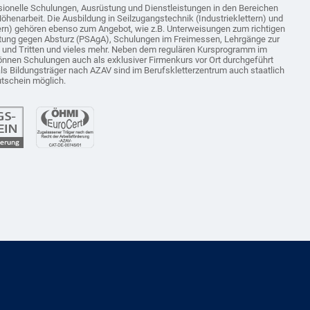
sionelle Schulungen, Ausrüstung und Dienstleistungen in den Bereichen
Höhenarbeit. Die Ausbildung in Seilzugangstechnik (Industrieklettern) und
tern) gehören ebenso zum Angebot, wie z.B. Unterweisungen zum richtigen
tung gegen Absturz (PSAgA), Schulungen im Freimessen, Lehrgänge zur
n und Tritten und vieles mehr. Neben dem regulären Kursprogramm im
önnen Schulungen auch als exklusiver Firmenkurs vor Ort durchgeführt
als Bildungsträger nach AZAV sind im Berufskletterzentrum auch staatlich
utschein möglich.