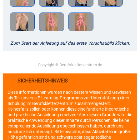
Zum Start der Anleitung auf das erste Vorschaubild klicken.
Copyright © Berufskletterzentrum.de
SICHERHEITSHINWEIS
Diese Informationen wurden nach bestem Wissen und Gewissen
als Teil unseres E-Learning-Programms zur Unterstützung einer
Schulung im Berufskletterzentrum zusammengestellt.
Keinesfalls sollen oder können diese eine fundierte theoretische
und praktische Ausbildung ersetzen! Aus diesem Grunde wird die
praktische Anwendung dieser Inhalte durch Personen, die keine
entsprechende Ausbildung abgeschlossen haben, durch uns
ausdrücklich untersagt. Bitte beachte, dass Aktivitäten in großer
Höhe gefährlich sind und schwere oder sogar tödliche