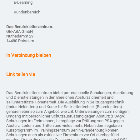
E-Learning
Kundenbereich
Das Berufskletterzentrum.
GEFABA GmbH
Nuthedamm 29
14480 Potsdam
In Verbindung bleiben
Link teilen via
Das Berufskletterzentrum bietet professionelle Schulungen, Ausrüstung
und Dienstleistungen in den Bereichen Absturzsicherheit und
seilunterstützte Höhenarbeit. Die Ausbildung in Seilzugangstechnik
(Industrieklettern) und Kurse für Seilklettertechnik (Baumklettern)
gehören ebenso zum Angebot, wie z.B. Unterweisungen zum richtigen
Umgang mit persönlicher Schutzausrüstung gegen Absturz (PSAgA),
Schulungen im Freimessen, Lehrgänge zur Prüfung von PSA gegen
Absturz, Leitern und Tritten und vieles mehr. Neben dem regulären
Kursprogramm im Trainingszentrum Berlin-Brandenburg können
Schulungen auch als exklusiver Firmenkurs vor Ort durchgeführt
werden. Durch die offizielle Zulassung als Bildungsträger nach AZAV