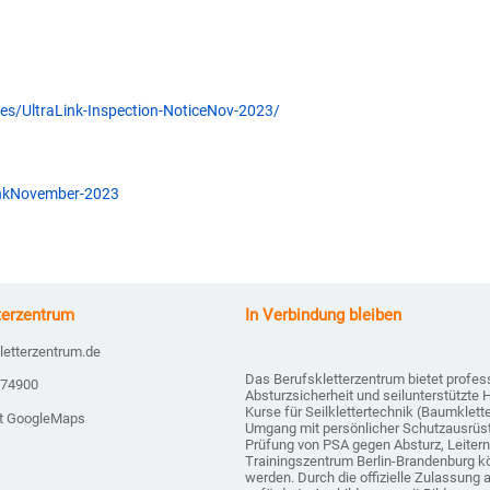
s/UltraLink-Inspection-NoticeNov-2023/
nkNovember-2023
terzentrum
In Verbindung bleiben
letterzentrum.de
Das Berufskletterzentrum bietet profes
874900
Absturzsicherheit und seilunterstützte 
Kurse für Seilklettertechnik (Baumklet
it GoogleMaps
Umgang mit persönlicher Schutzausrüs
Prüfung von PSA gegen Absturz, Leiter
Trainingszentrum Berlin-Brandenburg k
werden. Durch die offizielle Zulassung 