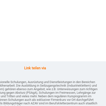
Link teilen via
sionelle Schulungen, Ausrüstung und Dienstleistungen in den Bereichen
Höhenarbeit. Die Ausbildung in Seilzugangstechnik (Industrieklettern) und
tern) gehören ebenso zum Angebot, wie z.B. Unterweisungen zum richtigen
tung gegen Absturz (PSAgA), Schulungen im Freimessen, Lehrgänge zur
n und Tritten und vieles mehr. Neben dem regulären Kursprogramm im
önnen Schulungen auch als exklusiver Firmenkurs vor Ort durchgeführt
als Bildungsträger nach AZAV sind im Berufskletterzentrum auch staatlich