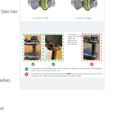
Dies hier
ießen,
el