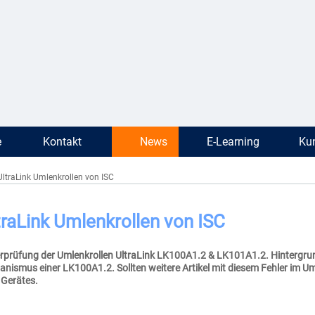
e
Kontakt
News
E-Learning
Kun
UltraLink Umlenkrollen von ISC
traLink Umlenkrollen von ISC
erprüfung der Umlenkrollen UltraLink LK100A1.2 & LK101A1.2. Hintergrun
nismus einer LK100A1.2. Sollten weitere Artikel mit diesem Fehler im Um
 Gerätes.