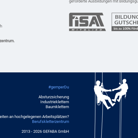
geförderte Ausbildungen mit Bildungsg
ch
zentrum.
#gernperDu
Absturzsicherung
Industrieklettern
Baumklettern
eiten an hochgelegenen Arbeitsplätzen?
Berufskletterzentrum
2013 - 2026 GEFABA GmbH