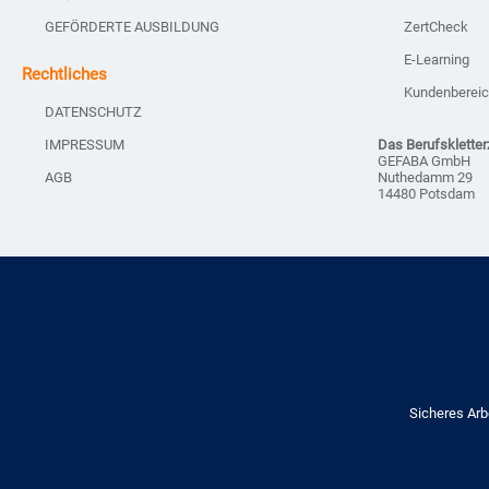
GEFÖRDERTE AUSBILDUNG
ZertCheck
E-Learning
Rechtliches
Kundenberei
DATENSCHUTZ
IMPRESSUM
Das Berufskletter
GEFABA GmbH
Nuthedamm 29
AGB
14480 Potsdam
Sicheres Arb