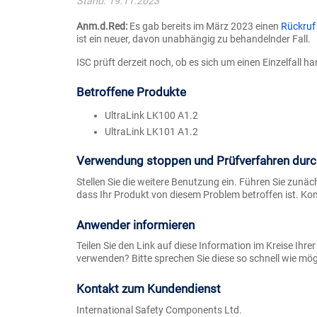
Stand: 19.11.2023
Anm.d.Red:
Es gab bereits im März 2023 einen
Rückruf 
ist ein neuer, davon unabhängig zu behandelnder Fall.
ISC prüft derzeit noch, ob es sich um einen Einzelfall h
Betroffene Produkte
UltraLink LK100 A1.2
UltraLink LK101 A1.2
Verwendung stoppen und Prüfverfahren durc
Stellen Sie die weitere Benutzung ein. Führen Sie zunä
dass Ihr Produkt von diesem Problem betroffen ist. Ko
Anwender informieren
Teilen Sie den Link auf diese Information im Kreise Ihr
verwenden? Bitte sprechen Sie diese so schnell wie mögl
Kontakt zum Kundendienst
International Safety Components Ltd.