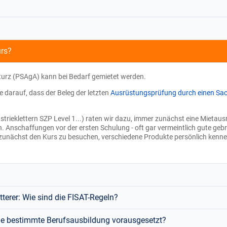
urs?
turz (PSAgA) kann bei Bedarf gemietet werden.
e darauf, dass der Beleg der letzten
Ausrüstungsprüfung durch einen S
ustrieklettern SZP Level 1...) raten wir dazu, immer zunächst eine Mieta
Anschaffungen vor der ersten Schulung - oft gar vermeintlich gute gebrau
n zunächst den Kurs zu besuchen, verschiedene Produkte persönlich kenn
terer: Wie sind die FISAT-Regeln?
ine bestimmte Berufsausbildung vorausgesetzt?