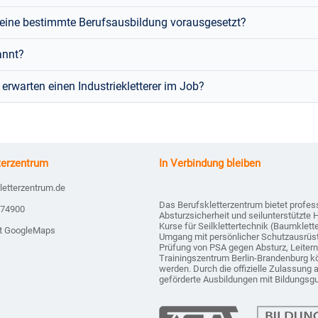
r eine bestimmte Berufsausbildung vorausgesetzt?
annt?
 erwarten einen Industriekletterer im Job?
terzentrum
In Verbindung bleiben
letterzentrum.de
Das Berufskletterzentrum bietet profes
874900
Absturzsicherheit und seilunterstützte 
Kurse für Seilklettertechnik (Baumklet
it GoogleMaps
Umgang mit persönlicher Schutzausrüs
Prüfung von PSA gegen Absturz, Leiter
Trainingszentrum Berlin-Brandenburg k
werden. Durch die offizielle Zulassung 
geförderte Ausbildungen mit Bildungsg