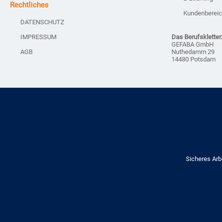
Rechtliches
Kundenberei
DATENSCHUTZ
IMPRESSUM
Das Berufskletter
GEFABA GmbH
Nuthedamm 29
AGB
14480 Potsdam
Sicheres Arb