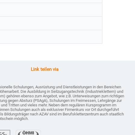
Link teilen via
sionelle Schulungen, Ausrüstung und Dienstleistungen in den Bereichen
Höhenarbeit. Die Ausbildung in Seilzugangstechnik (Industrieklettern) und
tern) gehören ebenso zum Angebot, wie z.B. Unterweisungen zum richtigen
tung gegen Absturz (PSAgA), Schulungen im Freimessen, Lehrgänge zur
n und Tritten und vieles mehr. Neben dem regulären Kursprogramm im
önnen Schulungen auch als exklusiver Firmenkurs vor Ort durchgeführt
als Bildungsträger nach AZAV sind im Berufskletterzentrum auch staatlich
utschein möglich.